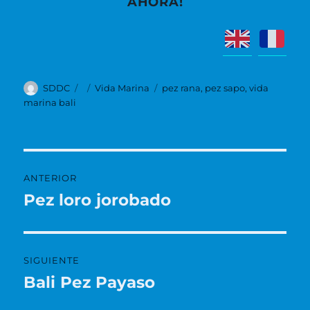
AHORA!
Autor
Publicado
Categorías
Etiquetas
SDDC
Vida Marina
pez rana
,
pez sapo
,
vida
el
marina bali
Navegación
ANTERIOR
de
Pez loro jorobado
Entrada
anterior:
entradas
SIGUIENTE
Bali Pez Payaso
Entrada
siguiente: