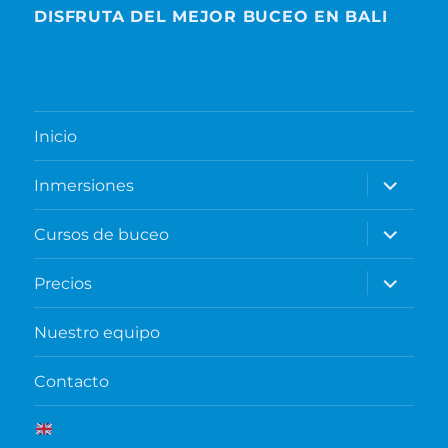
DISFRUTA DEL MEJOR BUCEO EN BALI
Inicio
expande
Inmersiones
el
menú
inferior
expande
Cursos de buceo
el
menú
inferior
expande
Precios
el
menú
inferior
Nuestro equipo
Contacto